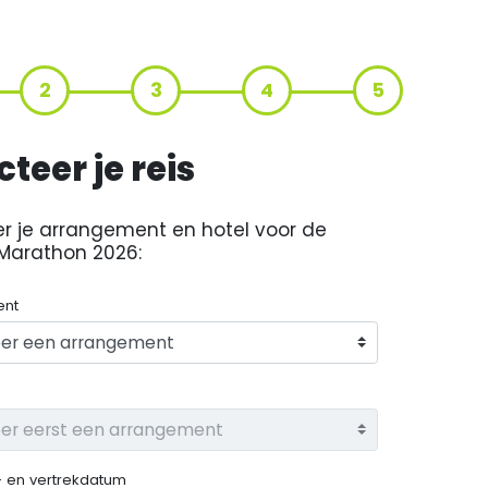
2
3
4
5
cteer je reis
er je arrangement en hotel voor de
Marathon 2026
:
ent
 en vertrekdatum