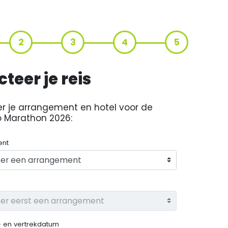
2
3
4
5
cteer je reis
er je arrangement en hotel voor de
 Marathon 2026
:
ent
 en vertrekdatum