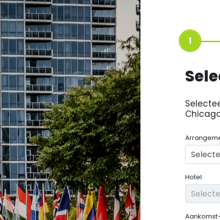
1
Sele
Selecte
Chicago
Arrangem
Hotel
Aankomst-