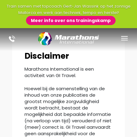
Train samen met topcoach Gert-Jan Wassink op het zonnige
Mallorca en werk aan techniek, tempo en herstel!
Meer info over ons trainingskamp
Disclaimer
Marathons International is een
activiteit van GI Travel.
Hoewel bij de samenstelling van de
inhoud van onze publicaties de
grootst mogelijke zorgvuldigheid
wordt betracht, bestaat de
mogelijkheid dat bepaalde informatie
(na verloop van tijd) verouderd of niet
(meer) correct is. GI Travel aanvaardt
geen aansprakelijkheid voor de