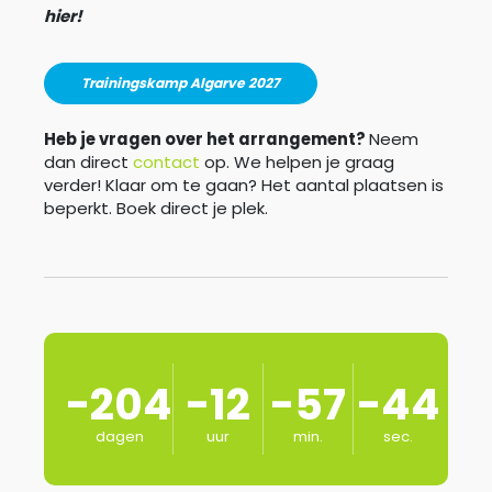
hier!
Trainingskamp Algarve 2027
Heb je vragen over het arrangement?
Neem
dan direct
contact
op. We helpen je graag
verder! Klaar om te gaan? Het aantal plaatsen is
beperkt. Boek direct je plek.
-204
-12
-57
-44
dagen
uur
min.
sec.