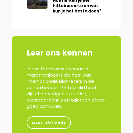
Hoe herken je een
hitteberoerte en wat
kun je het beste doen?
Leer ons kennen
In ons team werken ervaren
marathonlopers die heel wat
internationale kilometers in de
benen hebben. Elk teamlid heeft
zijn of haar eigen expertise,
waardoor kennis en talenten elkaar
goed aanvullen.
Meer weten?
Meer informatie