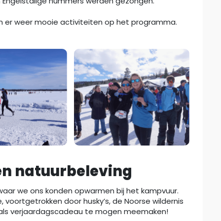
n Engelstalige nummers werden gezongen.
n er weer mooie activiteiten op het programma.
en natuurbeleving
 waar we ons konden opwarmen bij het kampvuur.
 voortgetrokken door husky’s, de Noorse wildernis
dit als verjaardagscadeau te mogen meemaken!