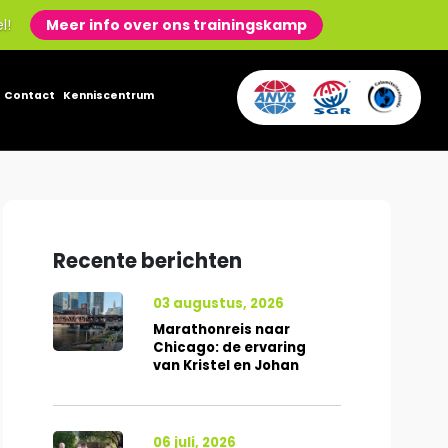
el!
Meer info over ons trainingskamp
Contact
Kenniscentrum
Recente berichten
03 augustus, 2026
Marathonreis naar
Chicago: de ervaring
van Kristel en Johan
06 juli, 2026