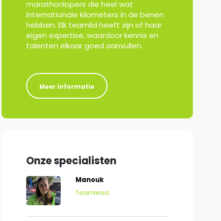
marathonlopers die heel wat
internationale kilometers in de benen
hebben. Elk teamlid heeft zijn of haar
eigen expertise, waardoor kennis en
talenten elkaar goed aanvullen.
Meer
weten?
Meer informatie
Onze specialisten
Manouk
Teamlead