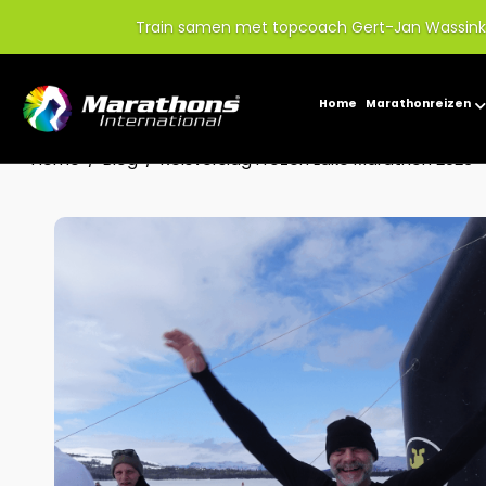
Train samen met topcoach Gert-Jan Wassink o
Home
Marathonreizen
Home
Blog
Reisverslag Frozen Lake Marathon 2026