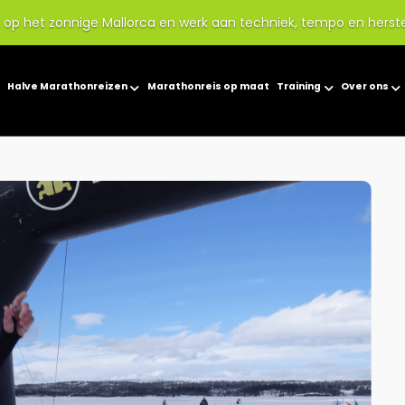
p het zonnige Mallorca en werk aan techniek, tempo en herst
Halve Marathonreizen
Marathonreis op maat
Training
Over ons